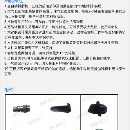
功能特点
1.
全自动拆胎机，立柱的前倾后仰及锁紧全部由气动控制来实现。
2.
大气缸前后加装快排阀装置，使气缸速度加快，能在2-3秒左右完成单侧的运
动，根据需要，用户可选配塑料拆胎头。
3.
推拉臂采用50mm四方轴，保证推拉臂的抗弯强度。
4.
万能转换开关采用40A开关，纯银触点，可以承受较大负载，使用寿命长。
5.
大铲的设计采用弧形铲且可前后左右的转动，这样在靠胎工作中能更好的将铲
力释放出来，并配有大铲保护套。
6.
六方轴采用S41六方轴制成，保证了在拆装硬臂轮胎时机器不会发生变形。
7.
立柱采用双折弯工艺，强度好。
7.靠胎宽度两档可调，确保拆靠最大15”的轮胎。
8.当机器为3相时可选配手动式或脚踏式双速配置，以提升拆胎的效率。
9.
小气缸采用80mm的，增大夹爪对轮辋的夹紧力。
10.可根据客户拆装扁平硬臂轮胎的需求，选配助手以确保拆胎过程中更加安全
可靠。
附件