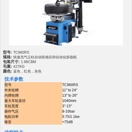
型号:
TC960RS
规格:
快速充气立柱自动前倾后仰自动化拆胎机
包装尺寸:
1.98CBM
毛重:
427KG
颜色:
蓝色，红色，灰色
技术参数
型号
TC960RS
外夹轮辋
11" to 24"
内撑轮辋
13" to 26"
最大车轮直径
1040mm
车轮宽度
3"-15"
操作气压
8-10bar
电机功率
0.75/1.1kw
噪音
<75dB